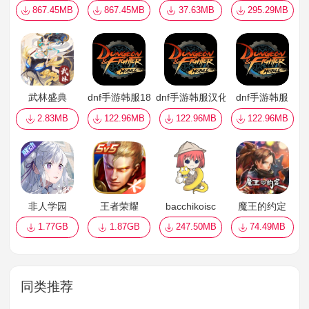
867.45MB
867.45MB
37.63MB
295.29MB
武林盛典
dnf手游韩服18
dnf手游韩服汉化版
dnf手游韩服
2.83MB
122.96MB
122.96MB
122.96MB
非人学园
王者荣耀
bacchikoisc
魔王的约定
1.77GB
1.87GB
247.50MB
74.49MB
同类推荐