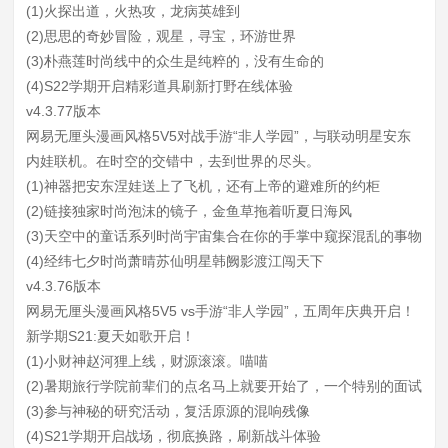
(1)火探出道，火热攻，龙病英雄到
(2)思思的奇妙冒险，观星，寻宝，环游世界
(3)朴燕莲时尚线中的众生是纯粹的，没有生命的
(4)S22学期开启精彩道具刷新打野在线体验
v4.3.77版本
网易无厘头漫画风格5V5对战手游“非人学园”，与联动明星安东
内娃联机。在时空的交错中，去到世界的尽头。
(1)神器把安东涅娃送上了飞机，还有上帝的避难所的约柜
(2)链接独家时尚泡沫的镜子，金鱼草拖着听夏日海风
(3)天空中的童话系列时尚宇宙集合在你的手掌中窥探混乱的事物
(4)经纬七夕时尚萧晴苏仙明星韩阙影渡江闯天下
v4.3.76版本
网易无厘头漫画风格5V5 vs手游“非人学园”，五周年庆典开启！
新学期S21:夏天如歌开启！
(1)小财神赵河狸上线，财源滚滚。喵喵
(2)暑期旅行学院前辈们的点名马上就要开始了，一个特别的面试
(3)参与神秘的研究活动，复活原源的混响残像
(4)S21学期开启战场，彻底换路，刷新战斗体验