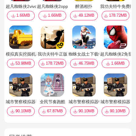
超凡蜘蛛侠2vivo
超凡蜘蛛侠2oppo
醉酒相扑
我功夫特牛免费版
1.66MB
1.66MB
49.12MB
178.72MB
模拟真实挖掘机建造
我功夫特牛正版
蜘蛛女战士下载中文版
超凡蜘蛛侠2免登
53.98MB
178.72MB
46.75MB
1.66MB
城市警察模拟器手机1.1 版
全民节奏跑酷
城市警察模拟器中文版
城市警察模拟器
90.10MB
67.87MB
90.10MB
90.10MB